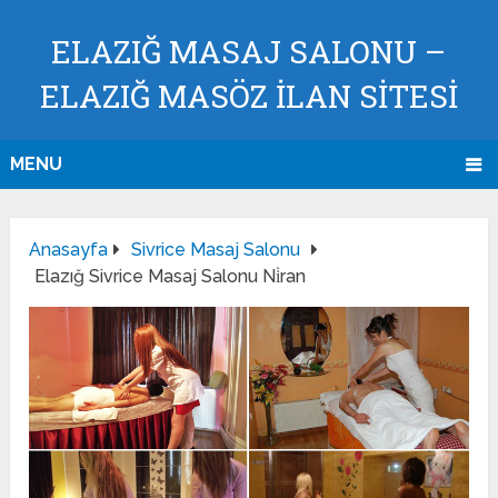
ELAZIĞ MASAJ SALONU –
ELAZIĞ MASÖZ İLAN SİTESİ
MENU
Anasayfa
Sivrice Masaj Salonu
Elazığ Sivrice Masaj Salonu Ni̇ran