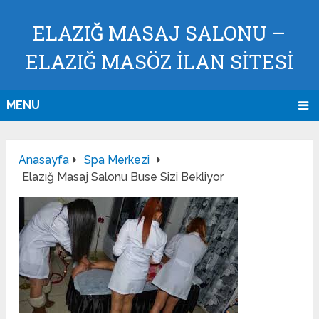
ELAZIĞ MASAJ SALONU –
ELAZIĞ MASÖZ İLAN SİTESİ
MENU
Anasayfa
Spa Merkezi
Elazığ Masaj Salonu Buse Sizi Bekliyor